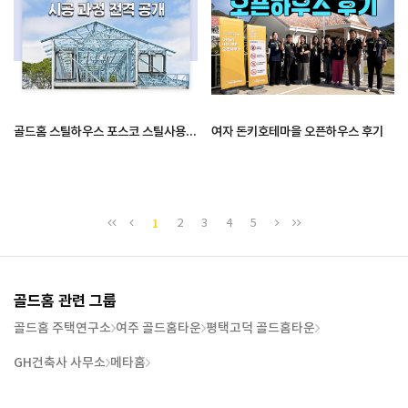
골드홈 스틸하우스 포스코 스틸사용 시…
여자 돈키호테마을 오픈하우스 후기
1
2
3
4
5
골드홈 관련 그룹
골드홈 주택연구소
여주 골드홈타운
평택고덕 골드홈타운
GH건축사 사무소
메타홈