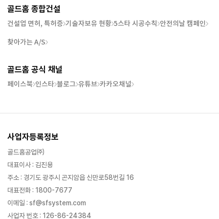
골드홈 종합건설
건설업 면허, 특허증
기술자보유 현황
5스타 시공수칙
안전의날 캠페인
찾아가는 A/S
골드홈 공식 채널
페이스북
인스타
블로그
유튜브
카카오채널
사업자등록정보
골드홈공업㈜
대표이사 : 김진용
주소 : 경기도 광주시 곤지암읍 신만로58번길 16
대표전화 : 1800-7677
이메일 : sf@sfsystem.com
사업자 번호 : 126-86-24384