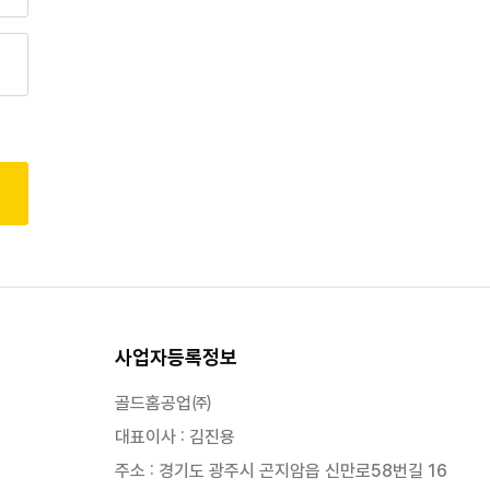
사업자등록정보
골드홈공업㈜
대표이사 : 김진용
주소 : 경기도 광주시 곤지암읍 신만로58번길 16