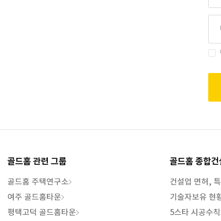
골드홈 관련 그룹
골드홈 종합건
골드홈 주택연구소
건설업 면허, 
여주 골드홈타운
기술자보유 현
평택고덕 골드홈타운
5스타 시공수칙